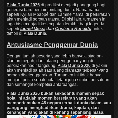
Piala Dunia 2026
di prediksi menjadi panggung bagi
generasi baru pemain bintang dunia. Nama-nama
seperti Kylian Mbappé dan Lamine Yamal di perkirakan
akan menjadi sorotan utama. Di sisi lain, turnamen ini
juga bisa menjadi kesempatan terakhir bagi legenda
seperti
Lionel Messi
dan
Cristiano Ronaldo
untuk
tampil di
Piala Dunia
.
Antusiasme Penggemar Dunia
Dengan jumlah peserta yang lebih banyak, stadion-
stadion megah, dan jutaan penggemar yang di
perkirakan hadir langsung,
Piala Dunia 2026
di yakini
akan menjadi salah satu ajang olahraga terbesar yang
pernah diselenggarakan. Turnamen ini tidak hanya
menjadi pesta sepak bola, tetapi juga simbol persatuan
dan semangat kompetisi antarbangsa.
Piala Dunia 2026 bukan sekadar turnamen sepak
bola. Ini adalah momen bersejarah yang akan
mempertemukan 48 negara terbaik dunia dalam satu
panggung, menghadirkan drama, kejutan, dan
kenangan yang akan di kenang sepanjang masa.