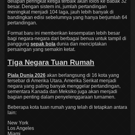
delapan peringkat ketiga terbaik akan lolos ke babak 32
besar. Dengan sistem ini, jumlah pertandingan
meningkat menjadi 104 laga, jauh lebih banyak di
bandingkan edisi sebelumnya yang hanya berjumlah 64
pertandingan.
Format baru ini memberikan kesempatan lebih besar
bagi negara-negara dari berbagai benua untuk tampil di
panggung
sepak bola
dunia dan menciptakan
persaingan yang semakin ketat.
Tiga Negara Tuan Rumah
Piala Dunia 2026
akan berlangsung di 16 kota yang
tersebar di Amerika Utara. Amerika Serikat menjadi
negara yang paling banyak menggelar pertandingan,
sementara Kanada dan Meksiko juga akan menjadi
bagian penting dalam penyelenggaraan turnamen.
Beberapa kota tuan rumah yang telah di tetapkan antara
lain:
New York
Los Angeles
Miami