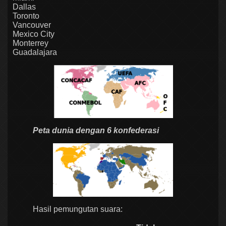
Dallas
Toronto
Vancouver
Mexico City
Monterrey
Guadalajara
Peta dunia dengan 6 konfederasi
Hasil pemungutan suara: