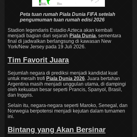
Peta tuan rumah Piala Dunia FIFA setelah
pengumuman tuan rumah edisi 2026
Stadion legendaris Estadio Azteca akan kembali
menjadi bagian dari sejarah
Piala Dunia
, sementara
final di jadwalkan berlangsung di kawasan New
York/New Jersey pada 19 Juli 2026.
Tim Favorit Juara
Sejumlah negara di prediksi menjadi kandidat kuat
untuk meraih trofi
Piala Dunia 2026
. Juara bertahan
Argentina masih menjadi unggulan utama, di dampingi
oleh kekuatan besar seperti Prancis, Spanyol, Brasil,
dan Inggris.
Selain itu, negara-negara seperti Maroko, Senegal, dan
Norwegia berpotensi menjadi kejutan dalam turnamen
ini.
Bintang yang Akan Bersinar