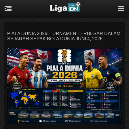
PIALA DUNIA 2026: TURNAMEN TERBESAR DALAM
SEJARAH SEPAK BOLA DUNIA JUNI 4, 2026